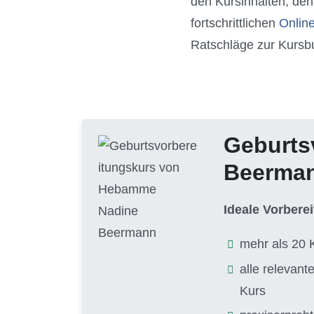
den Kursinhalten, den
fortschrittlichen
Onlin
Ratschläge zur Kursb
Geburts
Beerma
Ideale Vorbere
mehr als 20 
alle relevan
Kurs