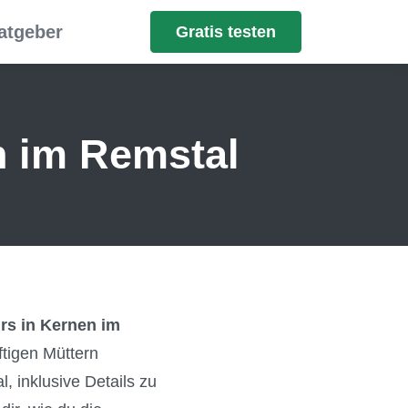
atgeber
Gratis testen
n im Remstal
rs in Kernen im
ftigen Müttern
 inklusive Details zu