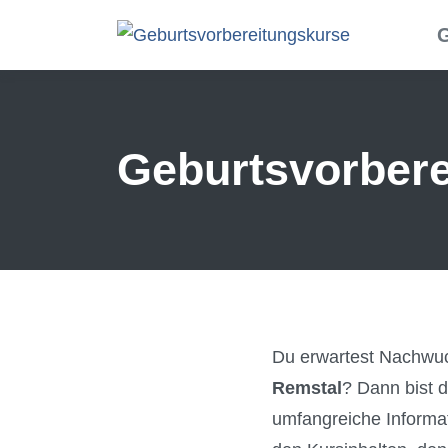
Skip to main content
G
Geburtsvorbere
Du erwartest Nachwu
Remstal
? Dann bist d
umfangreiche Informat