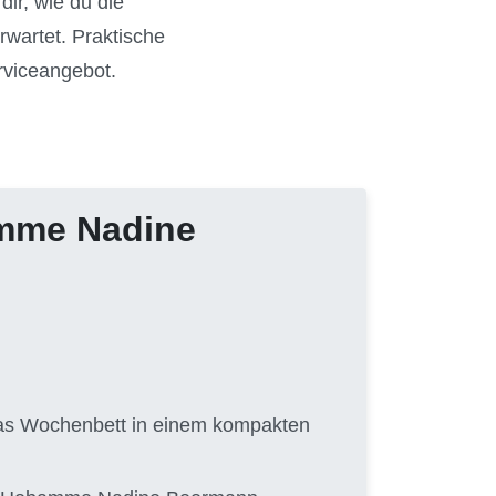
ir, wie du die
rwartet. Praktische
rviceangebot.
amme Nadine
 das Wochenbett in einem kompakten