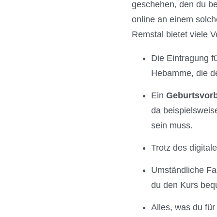
geschehen, den du bei
online an einem solc
Remstal bietet viele Vo
Die Eintragung fü
Hebamme, die den
Ein
Geburtsvorb
da beispielsweis
sein muss.
Trotz des digita
Umständliche Fa
du den Kurs beq
Alles, was du fü