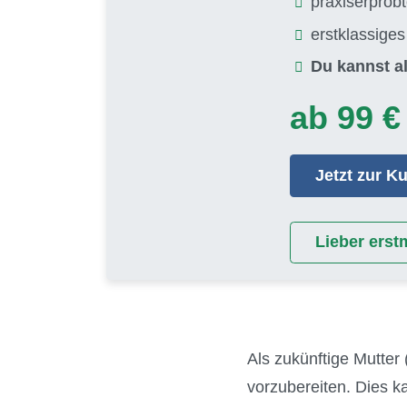
praxiserprob
erstklassige
Du kannst al
ab 99 €
Jetzt zur 
Lieber erst
Als zukünftige Mutter 
vorzubereiten. Dies 