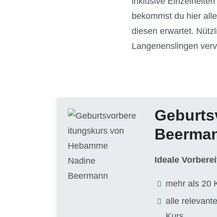
inklusive Einzelheite
bekommst du hier alle
diesen erwartet. Nütz
Langenenslingen verv
Geburts
Beerma
Ideale Vorbere
mehr als 20 
alle relevan
Kurs