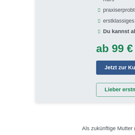
praxiserprob
erstklassige
Du kannst al
ab 99 €
Jetzt zur 
Lieber erst
Als zukünftige Mutter 