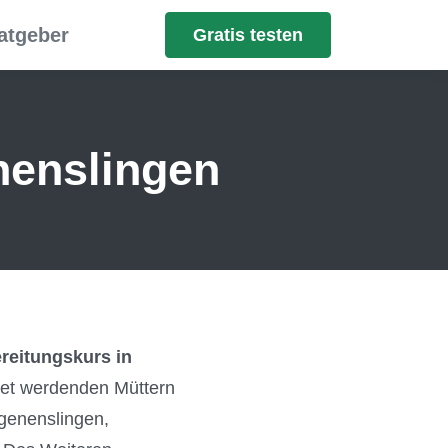
atgeber
Gratis testen
nenslingen
reitungskurs in
etet werdenden Müttern
ngenenslingen,