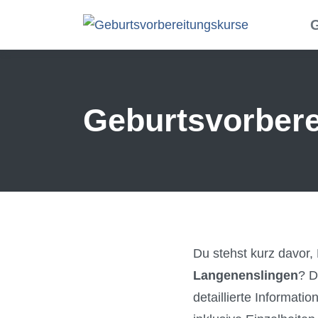
Skip to main content
G
Geburtsvorbere
Du stehst kurz davor,
Langenenslingen
? D
detaillierte Informat