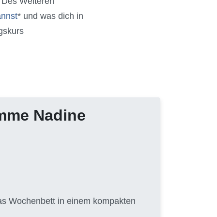
. Des Weiteren
annst
* und was dich in
gskurs
amme Nadine
 das Wochenbett in einem kompakten