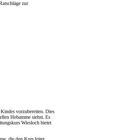
Ratschläge zur
s Kindes vorzubereiten. Dies
nellen Hebamme siehst. Es
itungskurs Wiesloch bietet
e, die den Kurs leitet.