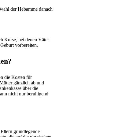
Auswahl der Hebamme danach
uch Kurse, bei denen Väter
Geburt vorbereiten.
men?
n die Kosten für
Mütter gänzlich ab und
rankenkasse über die
ann nicht nur beruhigend
 Eltern grundlegende
te, die auf die physischen