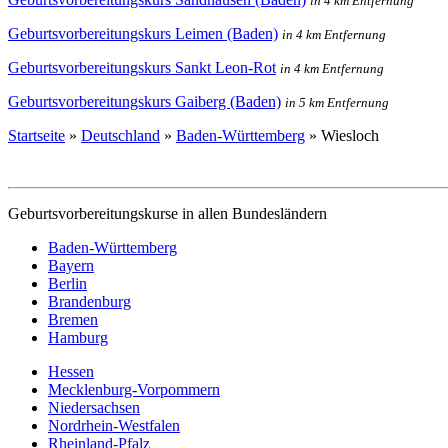
in 4 km Entfernung
Geburtsvorbereitungskurs Leimen (Baden)
in 4 km Entfernung
Geburtsvorbereitungskurs Sankt Leon-Rot
in 4 km Entfernung
Geburtsvorbereitungskurs Gaiberg (Baden)
in 5 km Entfernung
Startseite
»
Deutschland
»
Baden-Württemberg
»
Wiesloch
Geburtsvorbereitungskurse in allen Bundesländern
Baden-Württemberg
Bayern
Berlin
Brandenburg
Bremen
Hamburg
Hessen
Mecklenburg-Vorpommern
Niedersachsen
Nordrhein-Westfalen
Rheinland-Pfalz