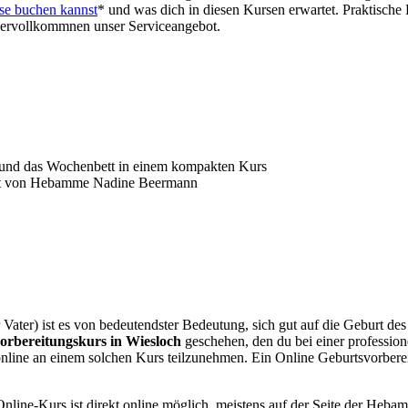
se buchen kannst
* und was dich in diesen Kursen erwartet. Praktische 
ervollkommnen unser Serviceangebot.
t und das Wochenbett in einem kompakten Kurs
telt von Hebamme Nadine Beermann
 Vater) ist es von bedeutendster Bedeutung, sich gut auf die Geburt de
orbereitungskurs in Wiesloch
geschehen, den du bei einer professio
online an einem solchen Kurs teilzunehmen. Ein Online Geburtsvorbere
nline-Kurs ist direkt online möglich, meistens auf der Seite der Hebamm