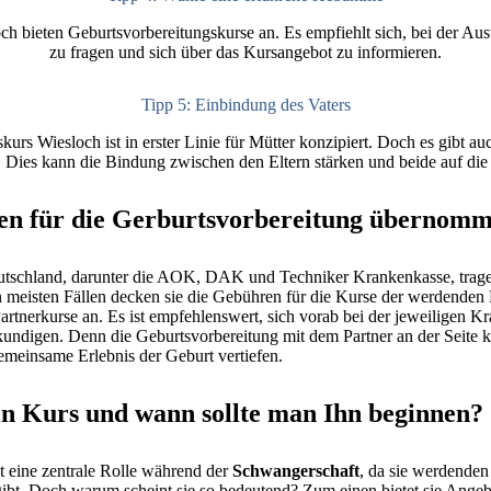
h bieten Geburtsvorbereitungskurse an. Es empfiehlt sich, bei der 
zu fragen und sich über das Kursangebot zu informieren.
Tipp 5: Einbindung des Vaters
urs Wiesloch ist in erster Linie für Mütter konzipiert. Doch es gibt a
 Dies kann die Bindung zwischen den Eltern stärken und beide auf die 
en für die Gerburtsvorbereitung übernom
utschland, darunter die AOK, DAK und Techniker Krankenkasse, trage
n meisten Fällen decken sie die Gebühren für die Kurse der werdenden 
artnerkurse an. Es ist empfehlenswert, sich vorab bei der jeweiligen K
undigen. Denn die Geburtsvorbereitung mit dem Partner an der Seite k
emeinsame Erlebnis der Geburt vertiefen.
ein Kurs und wann sollte man Ihn beginnen?
t eine zentrale Rolle während der
Schwangerschaft
, da sie werdenden
ibt. Doch warum scheint sie so bedeutend? Zum einen bietet sie Angebo