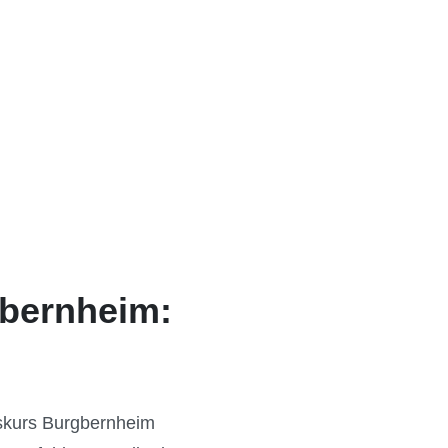
gbernheim:
gskurs Burgbernheim