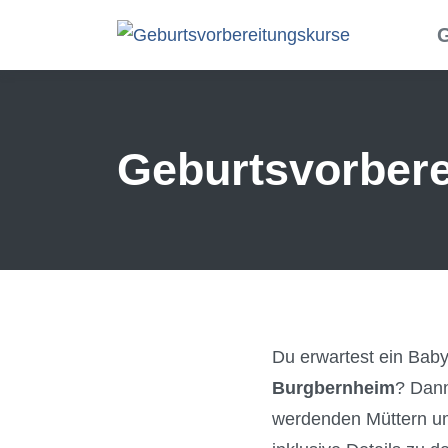
Skip to main content
G
Geburtsvorbere
Du erwartest ein Bab
Burgbernheim
? Dann
werdenden Müttern um