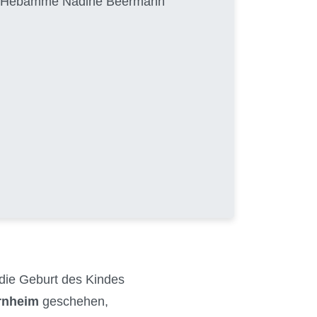
von Hebamme Nadine Beermann
 die Geburt des Kindes
rnheim
geschehen,