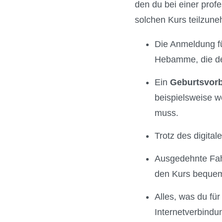
den du bei einer prof
solchen Kurs teilzune
Die Anmeldung für
Hebamme, die den
Ein
Geburtsvor
beispielsweise w
muss.
Trotz des digita
Ausgedehnte Fah
den Kurs bequem
Alles, was du für
Internetverbindu