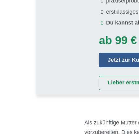
praxiserprob
erstklassige
Du kannst al
ab 99 €
Jetzt zur 
Lieber erst
Als zukünftige Mutter 
vorzubereiten. Dies 