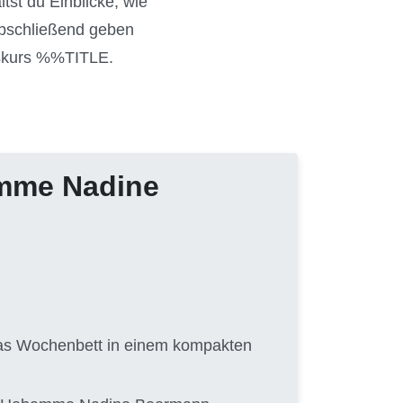
tst du Einblicke, wie
 Abschließend geben
gskurs %%TITLE.
amme Nadine
 das Wochenbett in einem kompakten