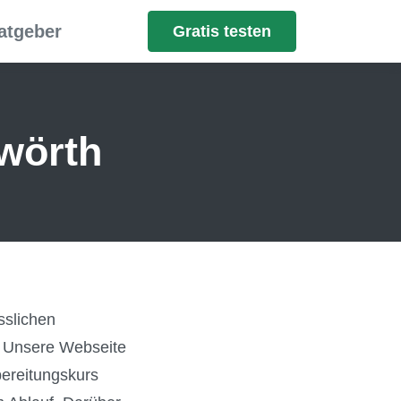
atgeber
Gratis testen
wörth
sslichen
g. Unsere Webseite
ereitungskurs