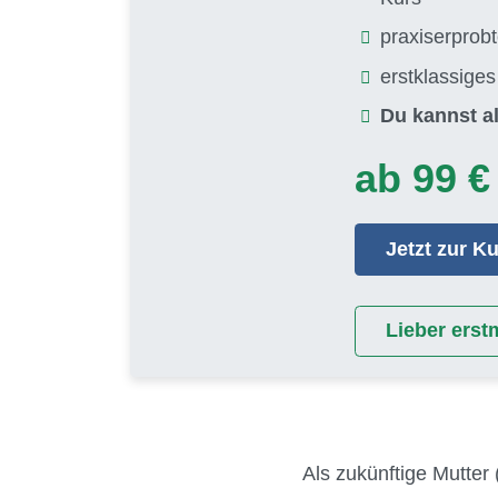
praxiserprob
erstklassige
Du kannst al
ab 99 €
Jetzt zur 
Lieber erst
Als zukünftige Mutter 