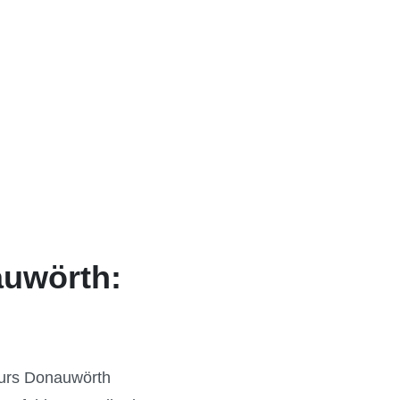
auwörth:
kurs Donauwörth