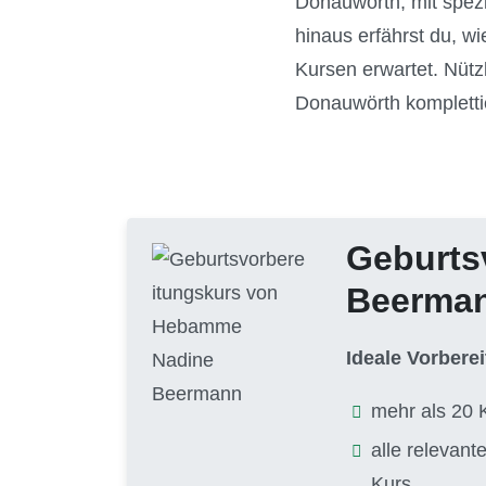
Donauwörth, mit spezi
hinaus erfährst du, w
Kursen erwartet. Nütz
Donauwörth kompletti
Geburts
Beerma
Ideale Vorbere
mehr als 20 
alle relevan
Kurs