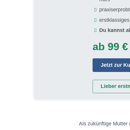
praxiserprob
erstklassige
Du kannst al
ab 99 €
Jetzt zur 
Lieber erst
Als zukünftige Mutter 