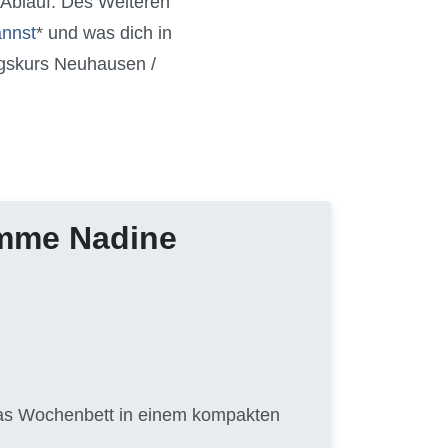
 Ablauf. Des Weiteren
annst
* und was dich in
ngskurs Neuhausen /
amme Nadine
 das Wochenbett in einem kompakten