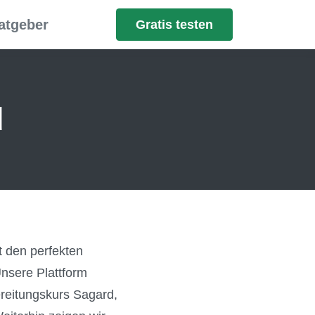
atgeber
Gratis testen
d
 den perfekten
Unsere Plattform
ereitungskurs Sagard,