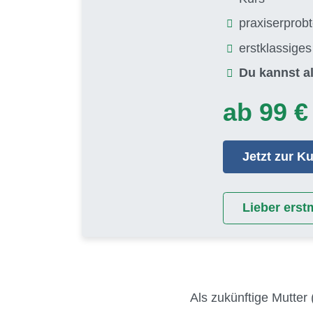
praxiserprob
erstklassige
Du kannst al
ab 99 €
Jetzt zur 
Lieber erst
Als zukünftige Mutter 