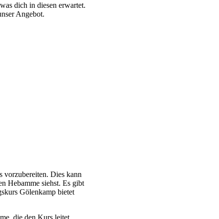
was dich in diesen erwartet.
unser Angebot.
es vorzubereiten. Dies kann
len Hebamme siehst. Es gibt
gskurs Gölenkamp bietet
e, die den Kurs leitet.