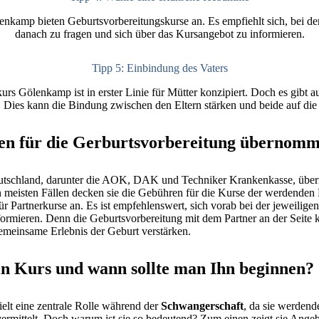
nkamp bieten Geburtsvorbereitungskurse an. Es empfiehlt sich, bei 
danach zu fragen und sich über das Kursangebot zu informieren.
Tipp 5: Einbindung des Vaters
rs Gölenkamp ist in erster Linie für Mütter konzipiert. Doch es gibt 
 Dies kann die Bindung zwischen den Eltern stärken und beide auf die 
en für die Gerburtsvorbereitung übernom
utschland, darunter die AOK, DAK und Techniker Krankenkasse, über
n meisten Fällen decken sie die Gebühren für die Kurse der werdenden 
ür Partnerkurse an. Es ist empfehlenswert, sich vorab bei der jeweilig
ormieren. Denn die Geburtsvorbereitung mit dem Partner an der Seite 
emeinsame Erlebnis der Geburt verstärken.
ein Kurs und wann sollte man Ihn beginnen?
elt eine zentrale Rolle während der
Schwangerschaft
, da sie werdende
rmittelt. Doch warum ist sie so bedeutend? Zum einen zeigt sie Angebo