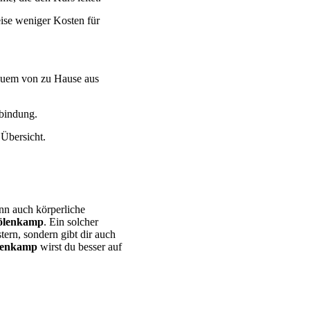
eise weniger Kosten für
quem von zu Hause aus
rbindung.
 Übersicht.
nn auch körperliche
Gölenkamp
. Ein solcher
ern, sondern gibt dir auch
ölenkamp
wirst du besser auf