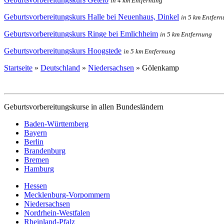
in 4 km Entfernung
Geburtsvorbereitungskurs Halle bei Neuenhaus, Dinkel
in 5 km Entfer
Geburtsvorbereitungskurs Ringe bei Emlichheim
in 5 km Entfernung
Geburtsvorbereitungskurs Hoogstede
in 5 km Entfernung
Startseite
»
Deutschland
»
Niedersachsen
»
Gölenkamp
Geburtsvorbereitungskurse in allen Bundesländern
Baden-Württemberg
Bayern
Berlin
Brandenburg
Bremen
Hamburg
Hessen
Mecklenburg-Vorpommern
Niedersachsen
Nordrhein-Westfalen
Rheinland-Pfalz