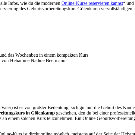
alle Infos, wie du die modernen
Online-Kurse reservieren kannst
* und 
ervierung des Geburtsvorbereitungskurs Gölenkamp vervollständigen 
t und das Wochenbett in einem kompakten Kurs
telt von Hebamme Nadine Beermann
 Vater) ist es von größter Bedeutung, sich gut auf die Geburt des Kind
reitungskurs in Gölenkamp
geschehen, den du bei einer professionel
ne an einem solchen Kurs teilzunehmen. Ein Online Geburtsvorbereitun
nline-Kurs ist direkt online möglich, meistens auf der Seite der Hebamm