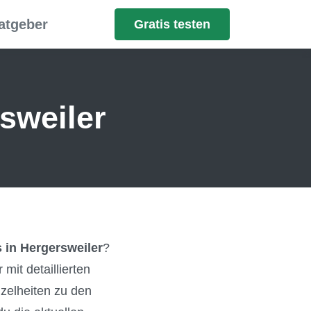
atgeber
Gratis testen
sweiler
 in Hergersweiler
?
mit detaillierten
nzelheiten zu den