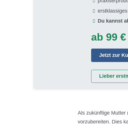
praxiserprob
erstklassige
Du kannst al
ab 99 €
Jetzt zur 
Lieber erst
Als zukünftige Mutter 
vorzubereiten. Dies 