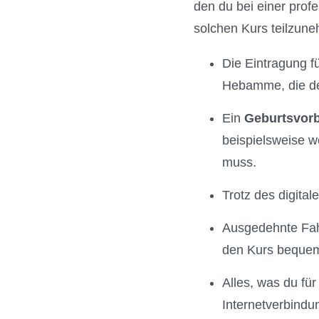
den du bei einer prof
solchen Kurs teilzune
Die Eintragung fü
Hebamme, die den
Ein
Geburtsvorb
beispielsweise w
muss.
Trotz des digita
Ausgedehnte Fahr
den Kurs bequem
Alles, was du für
Internetverbindu