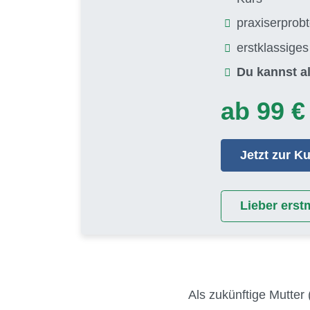
praxiserprob
erstklassige
Du kannst al
ab 99 €
Jetzt zur 
Lieber erst
Als zukünftige Mutter 