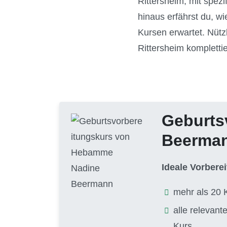
Rittersheim, mit spez
hinaus erfährst du, w
Kursen erwartet. Nütz
Rittersheim kompletti
Geburts
Beerma
Ideale Vorbere
mehr als 20 
alle relevan
Kurs