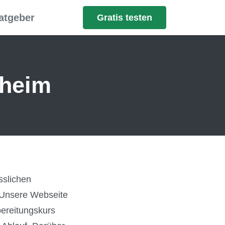
atgeber
Gratis testen
sheim
sslichen
. Unsere Webseite
ereitungskurs