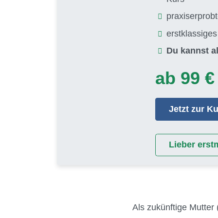
praxiserprob
erstklassige
Du kannst al
ab 99 €
Jetzt zur 
Lieber erst
Als zukünftige Mutter