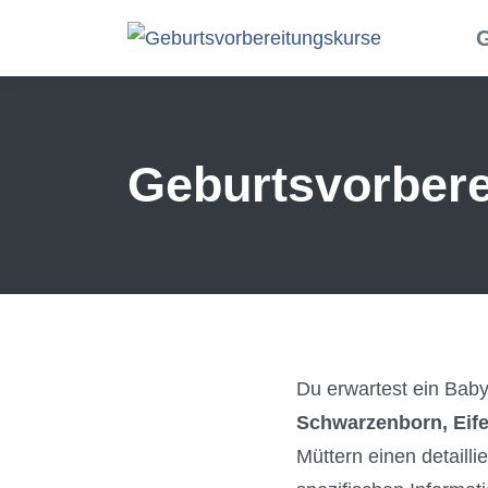
Skip to main content
G
Geburtsvorbere
Du erwartest ein Ba
Schwarzenborn, Eife
Müttern einen detaill