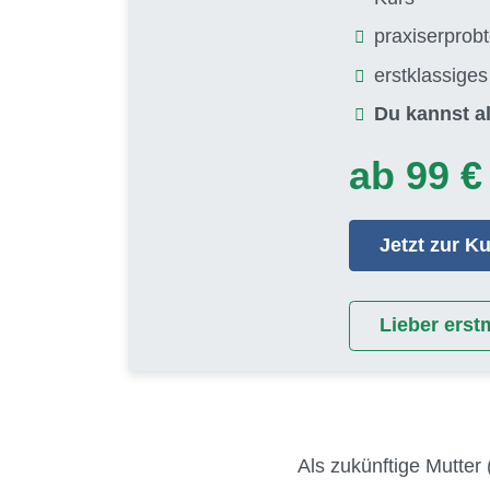
praxiserprob
erstklassige
Du kannst al
ab 99 €
Jetzt zur 
Lieber erst
Als zukünftige Mutter 