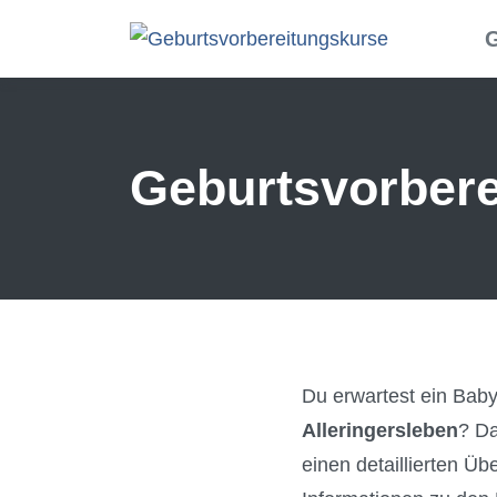
Skip to main content
G
Geburtsvorberei
Du erwartest ein Ba
Alleringersleben
? Da
einen detaillierten Üb