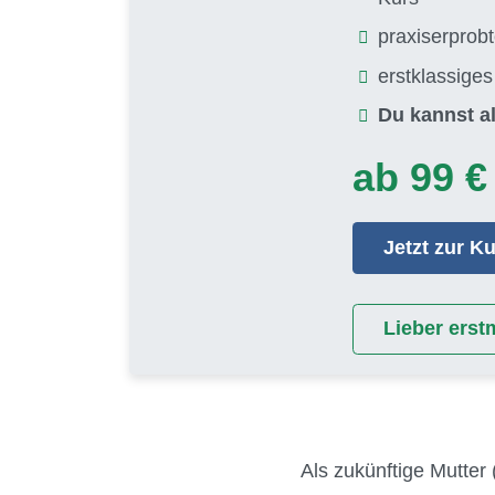
praxiserprob
erstklassige
Du kannst al
ab 99 €
Jetzt zur 
Lieber erst
Als zukünftige Mutter 