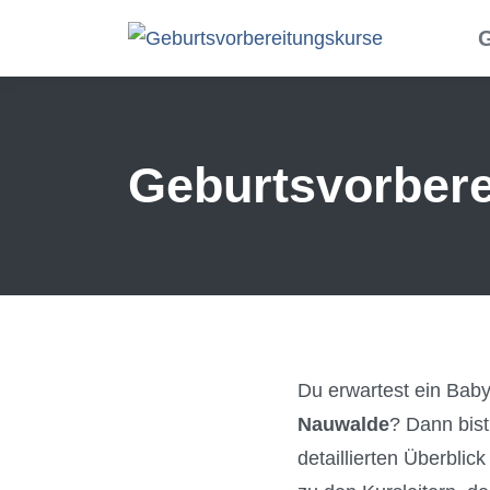
Skip to main content
G
Geburtsvorbere
Du erwartest ein Ba
Nauwalde
? Dann bist
detaillierten Überbli