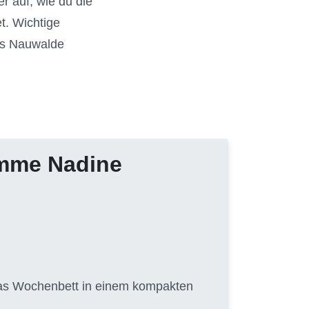
r auf, wie du die
t. Wichtige
rs Nauwalde
amme Nadine
 das Wochenbett in einem kompakten