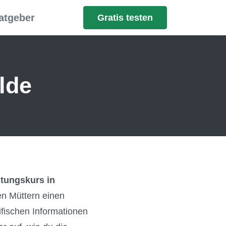
atgeber
Gratis testen
lde
tungskurs in
en Müttern einen
ifischen Informationen