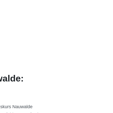
walde:
ngskurs Nauwalde