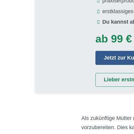
praxiserprob
erstklassige
Du kannst al
ab 99 €
Jetzt zur 
Lieber erst
Als zukünftige Mutter 
vorzubereiten. Dies 