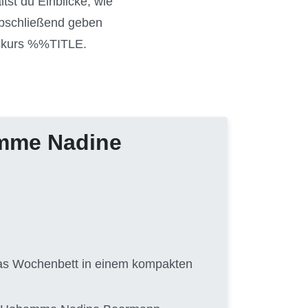
tst du Einblicke, wie
 Abschließend geben
gskurs %%TITLE.
amme Nadine
 das Wochenbett in einem kompakten