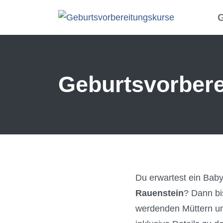
Skip to main content
G
Geburtsvorberei
Du erwartest ein Bab
Rauenstein
? Dann bi
werdenden Müttern um