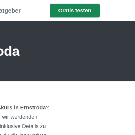
atgeber
Gratis testen
oda
kurs in Ernstroda
?
en wir werdenden
nklusive Details zu