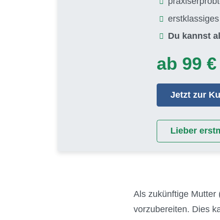
praxiserprob
erstklassige
Du kannst al
ab 99 €
Jetzt zur 
Lieber erst
Als zukünftige Mutter 
vorzubereiten. Dies 