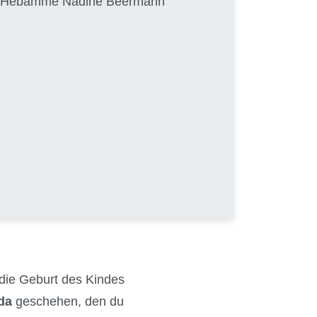
von Hebamme Nadine Beermann
 die Geburt des Kindes
da
geschehen, den du