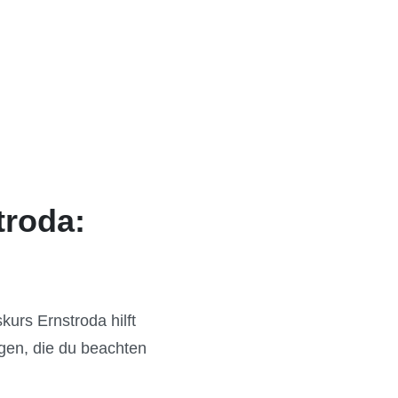
troda:
urs Ernstroda hilft
ngen, die du beachten