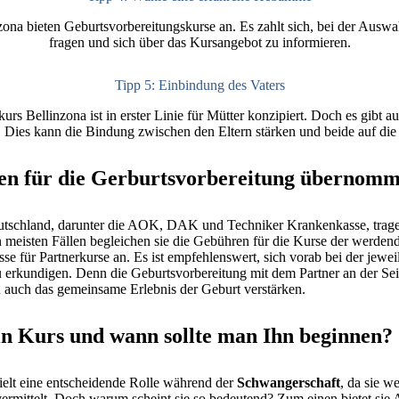
ona bieten Geburtsvorbereitungskurse an. Es zahlt sich, bei der Aus
fragen und sich über das Kursangebot zu informieren.
Tipp 5: Einbindung des Vaters
rs Bellinzona ist in erster Linie für Mütter konzipiert. Doch es gibt 
 Dies kann die Bindung zwischen den Eltern stärken und beide auf die 
en für die Gerburtsvorbereitung übernom
utschland, darunter die AOK, DAK und Techniker Krankenkasse, trage
 meisten Fällen begleichen sie die Gebühren für die Kurse der werdend
e für Partnerkurse an. Es ist empfehlenswert, sich vorab bei der jewe
 erkundigen. Denn die Geburtsvorbereitung mit dem Partner an der Sei
 auch das gemeinsame Erlebnis der Geburt verstärken.
ein Kurs und wann sollte man Ihn beginnen?
ielt eine entscheidende Rolle während der
Schwangerschaft
, da sie w
rmittelt. Doch warum scheint sie so bedeutend? Zum einen bietet sie A