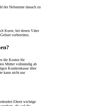
wahl der Hebamme danach zu
auch Kurse, bei denen Väter
Geburt vorbereiten.
men?
n die Kosten für
en Mütter vollständig ab
iligen Krankenkasse über
te kann nicht nur
erdenden Eltern wichtige
ngebote, die auf die