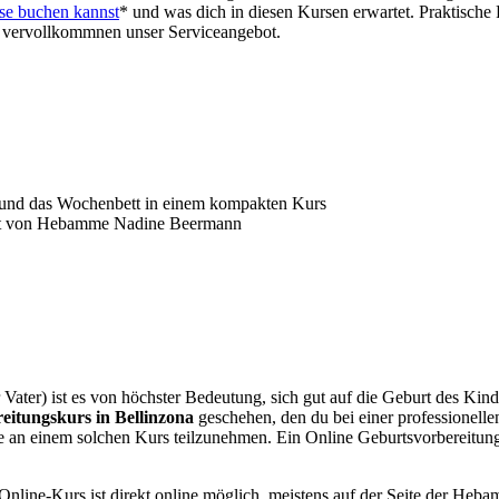
se buchen kannst
* und was dich in diesen Kursen erwartet. Praktische 
 vervollkommnen unser Serviceangebot.
t und das Wochenbett in einem kompakten Kurs
telt von Hebamme Nadine Beermann
 Vater) ist es von höchster Bedeutung, sich gut auf die Geburt des Kin
eitungskurs in Bellinzona
geschehen, den du bei einer professionell
ne an einem solchen Kurs teilzunehmen. Ein Online Geburtsvorbereitung
line-Kurs ist direkt online möglich, meistens auf der Seite der Hebam