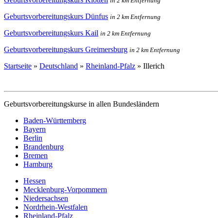
in 2 km Entfernung
Geburtsvorbereitungskurs Dünfus
in 2 km Entfernung
Geburtsvorbereitungskurs Kail
in 2 km Entfernung
Geburtsvorbereitungskurs Greimersburg
in 2 km Entfernung
Startseite
»
Deutschland
»
Rheinland-Pfalz
»
Illerich
Geburtsvorbereitungskurse in allen Bundesländern
Baden-Württemberg
Bayern
Berlin
Brandenburg
Bremen
Hamburg
Hessen
Mecklenburg-Vorpommern
Niedersachsen
Nordrhein-Westfalen
Rheinland-Pfalz