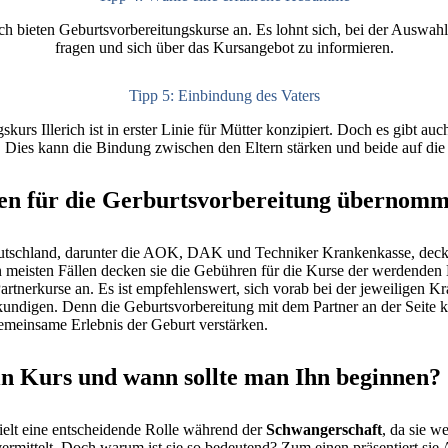
ch bieten Geburtsvorbereitungskurse an. Es lohnt sich, bei der Ausw
fragen und sich über das Kursangebot zu informieren.
Tipp 5: Einbindung des Vaters
kurs Illerich ist in erster Linie für Mütter konzipiert. Doch es gibt au
 Dies kann die Bindung zwischen den Eltern stärken und beide auf die 
en für die Gerburtsvorbereitung übernom
utschland, darunter die AOK, DAK und Techniker Krankenkasse, deck
n meisten Fällen decken sie die Gebühren für die Kurse der werdenden 
artnerkurse an. Es ist empfehlenswert, sich vorab bei der jeweiligen K
undigen. Denn die Geburtsvorbereitung mit dem Partner an der Seite k
emeinsame Erlebnis der Geburt verstärken.
ein Kurs und wann sollte man Ihn beginnen?
ielt eine entscheidende Rolle während der
Schwangerschaft
, da sie w
rmittelt. Doch warum ist sie so bedeutend? Zum einen präsentiert sie 