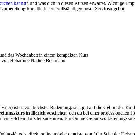
buchen kannst
* und was dich in diesen Kursen erwartet. Wichtige Emp
orbereitungskurs Illerich vervollständigen unser Serviceangebot.
t und das Wochenbett in einem kompakten Kurs
telt von Hebamme Nadine Beermann
 Vater) ist es von höchster Bedeutung, sich gut auf die Geburt des Kin
itungskurs in Illerich
geschehen, den du bei einer professionellen He
einem solchen Kurs teilzunehmen. Ein Online Geburtsvorbereitungskurs I
nline-Kurs ist direkt online möglich, meistens auf der Seite der Hebamm