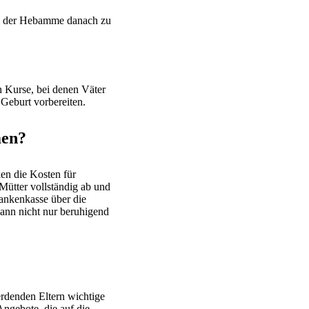
ahl der Hebamme danach zu
ch Kurse, bei denen Väter
Geburt vorbereiten.
men?
en die Kosten für
Mütter vollständig ab und
rankenkasse über die
ann nicht nur beruhigend
erdenden Eltern wichtige
Angebote, die auf die